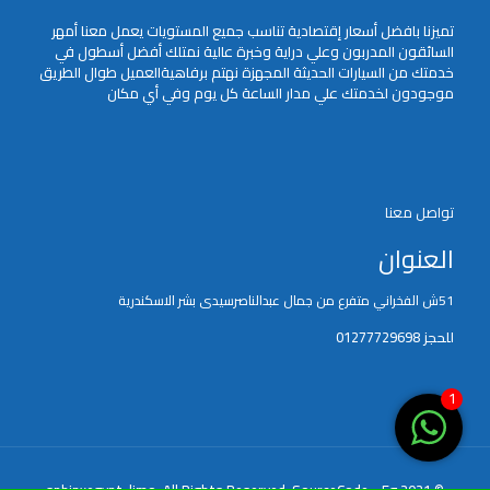
تميزنا بافضل أسعار إقتصادية تناسب جميع المستويات يعمل معنا أمهر
السائقون المدربون وعلي دراية وخبرة عالية نمتلك أفضل أسطول في
خدمتك من السيارات الحديثة المجهزة نهتم برفاهيةالعميل طوال الطريق
موجودون لخدمتك علي مدار الساعة كل يوم وفي أي مكان
تواصل معنا
العنوان
51ش الفخراني متفرع من جمال عبدالناصرسيدى بشر الاسكندرية
للحجز 01277729698
1