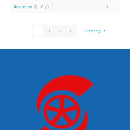
Read more
0
0
4
3
2
1
Prev page