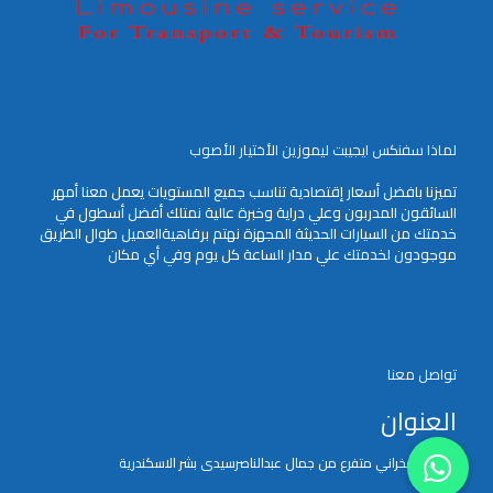
لماذا سفنكس ايجيبت ليموزين الأختيار الأصوب
تميزنا بافضل أسعار إقتصادية تناسب جميع المستويات يعمل معنا أمهر
السائقون المدربون وعلي دراية وخبرة عالية نمتلك أفضل أسطول في
خدمتك من السيارات الحديثة المجهزة نهتم برفاهيةالعميل طوال الطريق
موجودون لخدمتك علي مدار الساعة كل يوم وفي أي مكان
تواصل معنا
العنوان
51ش الفخراني متفرع من جمال عبدالناصرسيدى بشر الاسكندرية