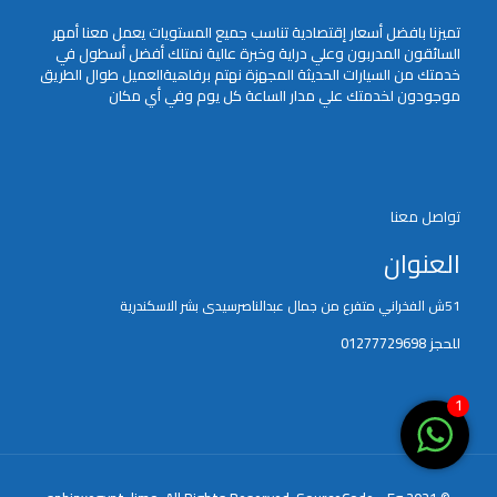
تميزنا بافضل أسعار إقتصادية تناسب جميع المستويات يعمل معنا أمهر
السائقون المدربون وعلي دراية وخبرة عالية نمتلك أفضل أسطول في
خدمتك من السيارات الحديثة المجهزة نهتم برفاهيةالعميل طوال الطريق
موجودون لخدمتك علي مدار الساعة كل يوم وفي أي مكان
تواصل معنا
العنوان
51ش الفخراني متفرع من جمال عبدالناصرسيدى بشر الاسكندرية
للحجز 01277729698
1