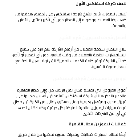
هدف شركة
اسفنكس
الأول
تسعى ليموزين شرم الشيخ شركة
اسفنكس
على تحقيق هدفها في
كسب رضا العملاء ووصوله إلى المطار دون أي تأخير بمنتهى الأمان
والسرعة.
أفضل شركة ليموزين شرم الشيخ
خلال الاتصال بخدمة العملاء من أرقام الشركة ليتم الرد على جميع
الاستفسارات الخاصة بالعملاء في وقت قياسي دون أي تقصير أو تأخير،
كما أن الشركة توفر كافة الخدمات المميزة التي توفر سبل الراحة مع
أسعار مميزة تنافسية.
عروض تنافسية من شركة اسفنكس
أقوى العروض التي تقتحم مجال نقل الركاب من وإلى مطار القاهرة
والجدير بالذكر هنا أن شركة
اسفنكس
تعتمد في أساس مجالها على
فريق مدرب ومؤهل بحرفية وعلى مستوى عالي من الخبرة في مجال
قيادة سيارات ليموزين عالمية الماركة بكل حرفية وكفاءة لن تجدها
في أي من الشركات الأخرى.
كماليات ليموزين مطار القاهرة
أيضًا تمتلك السيارات كماليات وقدرات مميزة تمكنها من خلال فريق