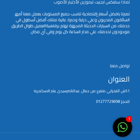
لماذا سفنكس ايجيبت ليموزين الأختيار الأصوب
تميزنا بافضل أسعار إقتصادية تناسب جميع المستويات يعمل معنا أمهر
السائقون المدربون وعلي دراية وخبرة عالية نمتلك أفضل أسطول في
خدمتك من السيارات الحديثة المجهزة نهتم برفاهيةالعميل طوال الطريق
موجودون لخدمتك علي مدار الساعة كل يوم وفي أي مكان
تواصل معنا
العنوان
51ش الفخراني متفرع من جمال عبدالناصرسيدى بشر الاسكندرية
للحجز 01277729698
1