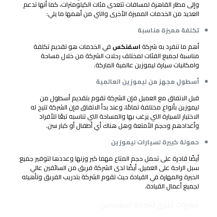
وإلى مطار القاهرة لمسافات تتعدى مئات الكيلومترات، كما أنها تدعم
العديد من الخدمات المميزة الأخرى والتي من أهمها ما يلي:
تكلفة مميزة مناسبة
أهم ما تنفرد به شركة
اسفنكس
في الخدمات هو تقديم تكلفة
مناسبة لجميع الفئات لمختلف رحلات الشركة من خلال مساحة
وامكانيات سيارة ليموزين عالمية الماركة.
أسطول مجهز من ليموزين العالمية
قبل الاتفاق مع العميل فإن الشركة تقوم بتقديم أسطول من
ليموزين بأنواع مختلفة تمامًا، وعند بدأ الاتفاق فإن الشركة تتيح له
الاختيار للسيارة التي يرغب بها والمساحة التي تناسبه تبعًا للأفراد
وأعدادهم وحجم الأمتعة وهل هناك أي أطفال أو كبار سن.
حمولة كبيرة لسيارات ليموزين
أيضًا قادرة على تحمل حجم المتاع مهما كبر وزنها وعددها لتوفير جميع
سبل الراحة على العميل، أيضًا لدى الشركة فريق من السائقين عالي
الخبرة والمهارة في القيادة حيث تقوم الشركة بتدريب الفريق وتأهيله
لجميع أعمال القيادة.
مميزات أخرى لشركة اسفنكس