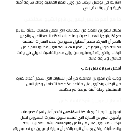
الشركة في توصيل الركاب من وإلى امطار القاهرة وذلك بسرعة آمنة
كبيرة وفي وقت قياسي
ما هو أهم ما يميز ليموزين شرم الشيخ اسفنكس
تمتلك ليموزين العديد من الكماليات التي تعمل بتقنيات حديثة تتلاءم
مع تكنولوجيا العصر الحديث ومتطلبات الذكاء الاصطناعي، والجدير
بالذكر أن الشركة تقدم أسطول مجهز من هذه السيارات الفخمة
المتاحة طوال اليوم على مدار الـ24 ساعة التي يفضلها العديد من
الركاب والذي يتم توصيلهم من وإلى مطار القاهرة الدولي في وقت
قياسي وسرعة عالية.
أفضل سيارة نقل ركاب
وذلك لأن ليموزين العالمية من أكبر السيارات التي تتحمل أعداد كبيرة
من الركاب وتحتوي على مقاعد مخصصة للأطفال وكبار السن
للاستمتاع برحلة آمنة مريحة غير مكلفة.
أسعار ليموزين شركة اسفنكس
ليموزين شرم الشيخ شركة
اسفنكس
تقدم أعلى نسبة خصومات
وأقوى العروض الجبارة التي تقتحم سوق سيارات الليموزين لنقل
الركاب بمستوى عالي من الأمن والرفاهية ليشعر العميل بالراحة
والطمأنينة، ولكن يجب أن ننوه بالذكر أن سيارة ليموزين ذو تصميم رائع