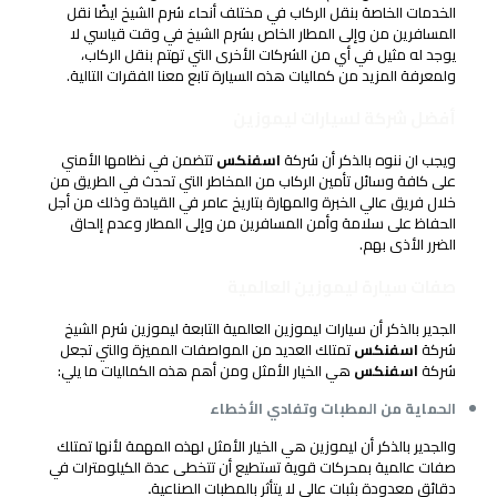
الخدمات الخاصة بنقل الركاب في مختلف أنحاء شرم الشيخ ايضًا نقل
المسافرين من وإلى المطار الخاص بشرم الشيخ في وقت قياسي لا
يوجد له مثيل في أي من الشركات الأخرى التي تهتم بنقل الركاب،
ولمعرفة المزيد من كماليات هذه السيارة تابع معنا الفقرات التالية.
أفضل شركة لسيارات ليموزين
ويجب ان ننوه بالذكر أن شركة
اسفنكس
تتضمن في نظامها الأمني
على كافة وسائل تأمين الركاب من المخاطر التي تحدث في الطريق من
خلال فريق عالي الخبرة والمهارة بتاريخ عامر في القيادة وذلك من أجل
الحفاظ على سلامة وأمن المسافرين من وإلى المطار وعدم إلحاق
الضرر الأذى بهم.
صفات سيارة ليموزين العالمية
الجدير بالذكر أن سيارات ليموزين العالمية التابعة ليموزين شرم الشيخ
شركة
اسفنكس
تمتلك العديد من المواصفات المميزة والتي تجعل
شركة
اسفنكس
هي الخيار الأمثل ومن أهم هذه الكماليات ما يلي:
الحماية من المطبات وتفادي الأخطاء
والجدير بالذكر أن ليموزين هي الخيار الأمثل لهذه المهمة لأنها تمتلك
صفات عالمية بمحركات قوية تستطيع أن تتخطى عدة الكيلومترات في
دقائق معدودة بثبات عالي لا يتأثر بالمطبات الصناعية
.