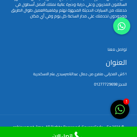
السائقون المدربون وعلي دراية وخبرة عالية نمتلك أفضل أسطول في
خدمتك من السيارات الحديثة المجهزة نهتم برفاهيةالعميل طوال الطريق
موجودون لخدمتك علي مدار الساعة كل يوم وفي أي مكان
تواصل معنا
العنوان
51ش الفخراني متفرع من جمال عبدالناصرسيدى بشر الاسكندرية
للحجز 01277729698
1
SourceCode - Eg
© 2021 sphinxegypt-limo. All Rights Reserved.
اتصل الان