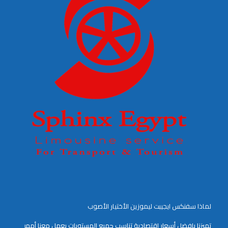
لماذا سفنكس ايجيبت ليموزين الأختيار الأصوب
تميزنا بافضل أسعار إقتصادية تناسب جميع المستويات يعمل معنا أمهر