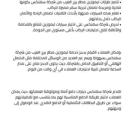
• تتميز طرازات ليموزين مطار برج العرب من شركة سفنكس بكونها
فاخرة ومريحة لضمان تجربة سفر مميزة للركاب.
• تعتبر هذه السيارات مجهزة بأحدث التقنيات لضمان الراحة والأمان
للركاب خلال رحلاتهم.
• تحرص شركة سفنكس على اختيار سيارات ليموزين تتمتع بالفخامة
والأناقة لتلبي احتياجات الركاب بأعلى مستوى من الجودة.
كيفية حجز خدمة ليموزين مطار برج العرب بسهولة
بإمكان العملاء القيام بحجز خدمة ليموزين مطار برج العرب من شركة
سفنكس بسهولة ويسر عبر العديد من الوسائل المختلفة مثل الاتصال
الهاتفي أو التطبيق الخاص بالشركة، حيث يكون الحجز متاح على مدار
الساعة لضمان تلبية احتياجات العملاء في أي وقت من اليوم.
خطوات الدفع الآمنة
تقدم شركة سفنكس خيارات دفع آمنة وموثوقة لعملائها، حيث يمكن
للعملاء اختيار طريقة الدفع المناسبة لهم بما يتناسب مع تفضيلاتهم
سواء عن طريق البطاقات الائتمانية أو الدفع النقدي عند الوصول إلى
وجهتهم.
خدمة عملاء ممتازة
فريق دعم العملاء المتاح على مدار الساعة