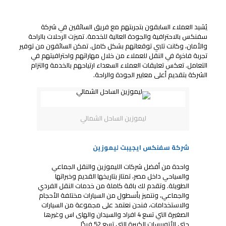
تقييمات وآراء عملاء سعداء
يُشيد العملاء السابقون بتجربتهم مع فريق السائقين في شركة
سفنكس بالاحترافية والجودة العالية للخدمة. تميزت الرحلات بالراحة
والأمان، وكانت تلبي توقعاتهم بشكل كامل. تمكن السائقون من توفير
تجربة فاخرة في النقل للعملاء من خلال مهاراتهم واحترافيتهم في
التعامل. تعكس تعليقات العملاء السعداء ارتياحهم بالخدمة والتزام
الشركة بتقديم أعلى معايير الجودة والراحة.
ليموزين الساحل الشمالي
شركة سفنكس ايجيبت ليموزين
واحدة من أفضل شركات الليموزين والنقل الجماعي
والسياحي داخل مصر، تمتاز بتاريخها القديم وخبراتها
الطويلة. وتقدم لك باقة كاملة من خدمات النقل الفردي
والجماعي، ونتميز بأسطول من السيارات مختلفة الأحجام
والاستخدامات، فنحن نعتمد على مجموعة من السيارات
الصغيرة التي تسع 4 افراد والسيدان والهاى اس وغيرها
حتى الأتوبيسات الكبيرة التي تسع 52 فردًا