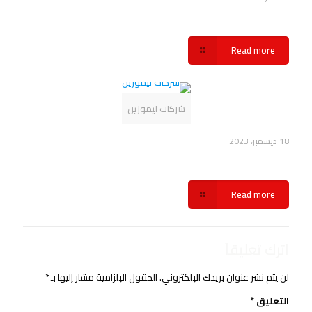
حجز ليموزين مطار برج العرب شركة سفنكس
Read more
شركات ليموزين
18 ديسمبر، 2023
حجز ليموزين مطار برج العرب شركة سفنكس
Read more
اترك تعليقاً
لن يتم نشر عنوان بريدك الإلكتروني.
الحقول الإلزامية مشار إليها بـ
*
التعليق
*