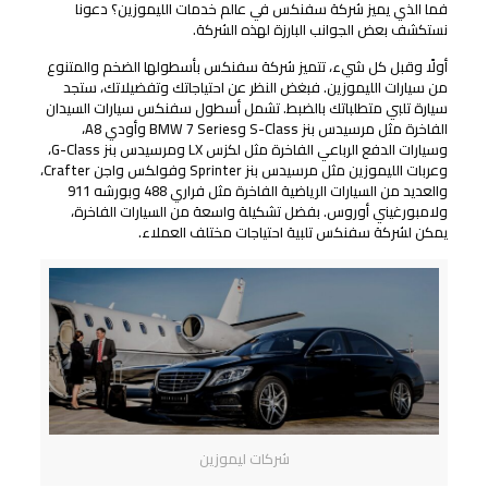
فما الذي يميز شركة سفنكس في عالم خدمات الليموزين؟ دعونا
نستكشف بعض الجوانب البارزة لهذه الشركة.
أولًا وقبل كل شيء، تتميز شركة سفنكس بأسطولها الضخم والمتنوع
من سيارات الليموزين. فبغض النظر عن احتياجاتك وتفضيلاتك، ستجد
سيارة تلبي متطلباتك بالضبط. تشمل أسطول سفنكس سيارات السيدان
الفاخرة مثل مرسيدس بنز S-Class وBMW 7 Series وأودي A8،
وسيارات الدفع الرباعي الفاخرة مثل لكزس LX ومرسيدس بنز G-Class،
وعربات الليموزين مثل مرسيدس بنز Sprinter وفولكس واجن Crafter،
والعديد من السيارات الرياضية الفاخرة مثل فراري 488 وبورشه 911
ولامبورغيني أوروس. بفضل تشكيلة واسعة من السيارات الفاخرة،
يمكن لشركة سفنكس تلبية احتياجات مختلف العملاء.
شركات ليموزين