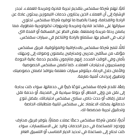
ثانيًا، تهتم شركة سفنكس بتقديم تجربة فاخرة ومريحة للعملاء. تجدر
الإشارة إلى أن العملاء الذين يختارون خدمات الليموزين يبحثون عادة عن
الراحة والفخامة، وهذا بالضبط ما توفره شركة سفنكس. تحتوي
سياراتها على مقاعد فاخرة ومريحة وتجهيزات تكنولوجية متطورة، مما
يضمن رحلة مريحة وممتعة. بغض النظر عن المسافة أو المدة التي
ترغب في السفر بها، ستتمتع بالراحة والتناغم في سيارات سفنكس.
ثالثًا، تتميز شركة سفنكس بالاحترافية والموثوقية. فريق سفنكس
مؤلف من سائقين مدربين ومحترفين يضمنون وصولك إلى وجهتك
بأمان وفي الوقت المحدد. إنهم ملتزمون بتقديم خدمة عالية الجودة
ومستجيبون لاحتياجات العملاء. كما تضمن سفنكس الخصوصية
والأمان خلال الرحلة، حيثتوفر سيارات معتمة بنوافذ لضمان خصوصيتك
وتطبيق إجراءات أمنية صارمة.
رابعًا، تقدم شركة سفنكس تنوعًا كبيرًا في خدماتها. سواء كنت بحاجة
إلى نقل من وإلى المطار، أو جولة سياحية في المدينة، أو خدمة نقل
لحفل زفاف أو حدث خاص، ستلبي سفنكس احتياجاتك. بفضل تنوع
خدماتها، يمكنك الاعتماد على سفنكس لتلبية متطلباتك الخاصة
وتحقيق تجربة مخصصة لك.
أخيرًا، تضمن شركة سفنكس دعمًا عملاء ممتازًا. يتوفر فريق محترف
وودود للمساعدة في حجز الخدمات والرد على الاستفسارات. سواء
كنت تحتاج إلى مساعدة في تحديد الخيار المناسب أو التنسيق العام