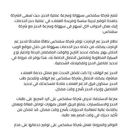
سهولة وسرعة حجز شركات ليموزين شركة سفنكس
تتميز شركة سفنكس بسهولة وسرعة عملية الحجز، حيث تسعى الشركة
جاهدة لتوفير تجربة سلسة ومريحة للعملاء في عملية حجز الخدمات.
إليك بعض الجوانب التي تسهم في سهولة وسرعة الحجز مع شركة
سفنكس:
نظام الحجز عبر الإنترنت: توفر شركة سفنكس نظامًا متقدمًا للحجز عبر
الإنترنت يمكنك من خلاله حجز الخدمات بسهولة من خلال موقع الويب
الخاص بهم. يمكنك تحديد التاريخ والوقت المفضلين للرحلة واختيار نوع
السيارة المطلوبة وتفاصيل الاتصال الخاصة بك. هذا يوفر لك مرونة في
تحديد تفاصيل الحجز وتفضيلاتك الشخصية.
الحجز عبر الهاتف: إذا كنت تفضل التحدث مع ممثل خدمة العملاء
مباشرة، يمكنك الاتصال بشركة سفنكس عبر الهاتف وتقديم طلب
الحجز. ستكون فرق الدعم العملاء متاحة لمساعدتك في تحديد
التفاصيل وإجراء الحجز بأسرع وقت ممكن.
سرعة الاستجابة: تحرص شركة سفنكس على الرد السريع على طلبات
الحجز والاستفسارات. يتمتع فريق العمل بمهارات تواصل فعالة ويعمل
بكفاءة عالية لمعالجة الحجوزات بأسرع وقت ممكن. قد تتمكن من
تأكيد حجزك في وقت قصير بعد طلبه.
التوافر والمرونة: تعمل شركة سفنكس على توفير خدماتها على مدار