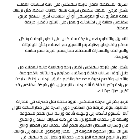
التجربة المخصصة: تعمل شركة سفنكس على تلبية احتياجات العملاء
بشكل فردي. يمكنك تخصيص تجربتك بتلبية الطلبات الخاصة، مثل ترتيبات
خاصة للمشروبات أو الموسيقى أو أي احتياجات أخرى. يستمع فريق
سفنكس بعناية إلى احتياجاتك ويعمل على تلبيتها بأفضل طريقة
ممكنة.
التنسيق والتنظيم: تعمل شركة سفنكس على تنظيم الرحلات بشكل
محكم وتخطيطها بعناية. يتم التنسيق مع العملاء بشأن التوقيتات
والمواقف والمسارات المفضلة، مما يسمح بتجربة سفر سلسة
ومريحة.
بشكل عام، شركة سفنكس تضمن راحة ورفاهية عالية للعملاء من
خلال توفير سيارات فاخرة وسائقين محترفين، والالتزام بالخصوصية
والأمان، وتقديم تجربة مخصصة وتنظيم دقيق للرحلات. إذا كنت تبحث
عن راحة وتجربة فاخرة أثناء رحلات الليموزين، فإن شركة سفنكس قد
تكون خيارًا جيدًا لك.
مرحبًا بكم في شركة سفنكس، مزود خدمة نقل محترف في مطارات
القاهرة. يتوفر فريقنا من السائقين ذوي الخبرة على مدار الساعة طوال
أيام الأسبوع ليأخذك إلى وجهتك بأناقة وراحة. نحن نقدم مجموعة
واسعة من خدمات الليموزين، بما في ذلك سيارات السيدان والميني
فان وسيارات السيدان الفاخرة. نقدم أيضًا خدمات نقل المطار، والتي
تتيح لك تجاوز الخطوط الطويلة في المطار والوصول مباشرة إلى بوابتك.
اتصل بنا اليوم لمعرفة المزيد عن خدماتنا ولجعل تجربة سفرك في