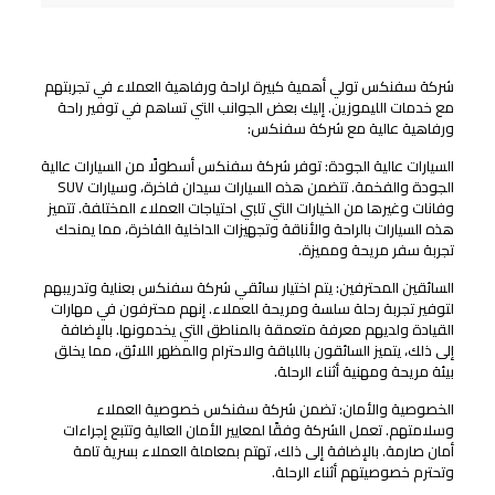
راحة ورفاهية شركات ليموزين شركة سفنكس
شركة سفنكس تولي أهمية كبيرة لراحة ورفاهية العملاء في تجربتهم
مع خدمات الليموزين. إليك بعض الجوانب التي تساهم في توفير راحة
ورفاهية عالية مع شركة سفنكس:
السيارات عالية الجودة: توفر شركة سفنكس أسطولًا من السيارات عالية
الجودة والفخمة. تتضمن هذه السيارات سيدان فاخرة، وسيارات SUV
وفانات وغيرها من الخيارات التي تلبي احتياجات العملاء المختلفة. تتميز
هذه السيارات بالراحة والأناقة وتجهيزات الداخلية الفاخرة، مما يمنحك
تجربة سفر مريحة ومميزة.
السائقين المحترفين: يتم اختيار سائقي شركة سفنكس بعناية وتدريبهم
لتوفير تجربة رحلة سلسة ومريحة للعملاء. إنهم محترفون في مهارات
القيادة ولديهم معرفة متعمقة بالمناطق التي يخدمونها. بالإضافة
إلى ذلك، يتميز السائقون باللباقة والاحترام والمظهر اللائق، مما يخلق
بيئة مريحة ومهنية أثناء الرحلة.
الخصوصية والأمان: تضمن شركة سفنكس خصوصية العملاء
وسلامتهم. تعمل الشركة وفقًا لمعايير الأمان العالية وتتبع إجراءات
أمان صارمة. بالإضافة إلى ذلك، تهتم بمعاملة العملاء بسرية تامة
وتحترم خصوصيتهم أثناء الرحلة.