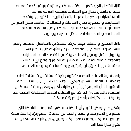
ثانيًا، الاتصال الجيد. تعتبر شركة سفنكس ملتزمة بتوفير خدمة عملاء
متميزة واتصال فعال مع العملاء. تستجيب الشركة بسرعة
للاستفسارات والحجوزات عبر الهاتف أو البريد الإلكتروني، وتقدم
المساعدة والمشورة بشأن الخدمات والمتطلبات الخاصة. بغض النظر عن
طلبك أو استفسارك، ستجد فريق سفنكس على استعداد لتقديم
المساعدة وتلبية احتياجاتك بشكل محترف وودود.
ثالثًا، التنسيق والتنظيم. تهتم شركة سفنكس بالتفاصيل الدقيقة وتضع
التنسيق والتنظيم في المقدمة. تحرص الشركة على تحضير السيارات
وتجهيزها قبل وصول العملاء. وتضمن التخطيط الجيد للمسارات
والمواعيد والمراقبة المستمرة لحركة المرور وتوقع أي تحديات
محتملة على الطريق، أن يتم توفير رحلة سلسة ومريحة للعملاء.
رابعًا، تجربة العملاء المخصصة. تهتم شركة سفنكس بتلبية احتياجات
وتفضيلات العملاء بشكل فردي. سواء كنت تحتاج إلى ترتيبات خاصة
للمشروبات أو الموسيقى أو أي طلبات أخرى، يسعى فرقة سفنكس
لتحقيق ذلك. تتعاون الشركة مع العملاء لتحديد المتطلبات الخاصة بهم
وتلبية تلك الاحتياجات بأفضل طريقة ممكنة.
بشكل عام، يمكن القول أن شركة سفنكس تعتبر مثالًا للشركة التي
تجمع بين الاحترافية والاتصال الجيد في خدمات الليموزين. إذا كنت تبحث
عن تجربة مريحة ومميزة مع شركة ليموزين، فإن شركة سفنكس قد
تكون خيارًا جيدًا لك.