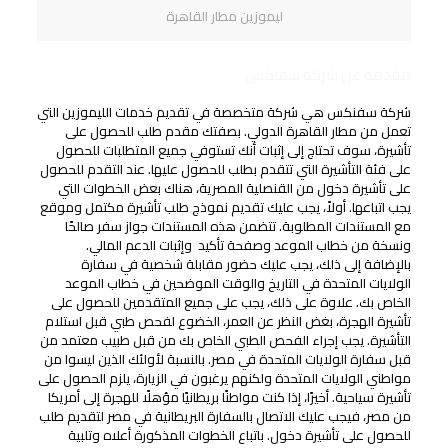
ليموزين مطار القاهرة
مقدمة عن شركة سفنكس
شركة سفنكس هي شركة متخصصة في تقديم خدمات الليموزين التي
تعمل من مطار القاهرة الدولي. بصفتك مقدم طلب للحصول على
تأشيرة، سوف تحتاج إلى إثبات أنك تستوفي جميع المتطلبات للحصول
على فئة التأشيرة التي تتقدم بطلب للحصول عليها. عند التقدم للحصول
على تأشيرة دخول من القنصلية المصرية، هناك بعض الخطوات التي
يجب اتباعها. أولاً، يجب عليك تقديم نموذج طلب تأشيرة مكتمل وموقع
مع المستندات المطلوبة. تتضمن هذه المستندات جواز سفر صالحًا
ونسخة من خطاب الموعد وصفحة تأكيد وإثبات الدعم المالي.
بالإضافة إلى ذلك، يجب عليك حضور مقابلة شخصية في سفارة
الولايات المتحدة في التاريخ والوقت الموضحين في خطاب الموعد
الخاص بك. علاوة على ذلك، يجب على جميع المتقدمين للحصول على
تأشيرة الهجرة، بغض النظر عن العمر، الخضوع لفحص طبي قبل استلام
التأشيرة. يجب إجراء الفحص الطبي الخاص بك من قبل طبيب معتمد من
قبل سفارة الولايات المتحدة في مصر. بالنسبة لأولئك الذين ليسوا من
مواطني الولايات المتحدة ولكنهم يرغبون في الزيارة، يلزم الحصول على
تأشيرة سياحية. أخيرًا، إذا كنت مواطنًا بريطانيًا مؤهلًا للهجرة إلى أمريكا
من مصر، فيجب عليك الاتصال بالسفارة البريطانية في مصر لتقديم طلب
للحصول على تأشيرة دخول. باتباع الخطوات المذكورة أعلاه وتلبية