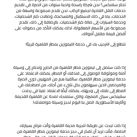
تختار سفنكس؟ نحن شركة راسخة ولدينا سنوات من الخبرة في تقديم
خدمات النقل الفاخرة لجميع الركاب. نحن نقدم مجموعة واسعة من
الخدمات، بما في ذلك الاستقبال والمساعدة، وصالات كبار الشخصيات،
وخدمة السيارات إلى صالة كبار الشخصيات. بالإضافة إلى ذلك، نقدم
مجموعة من الأسعار المعقولة، لذلك يمكنك التأكد من حصولك على
أفضل قيمة مقابل أموالك.
نتطلع إلى الترحيب بك في خدمة الليموزين بمطار القاهرة قريبًا!
خدمة ليموزين المطار
إذا كنت ستصل إلى ليموزبن مطار القاهرة من الخارج وتحتاج إلى وسيلة
آمنة وموثوقة للوصول إلى فندقك أو المطار، يمكنك الاعتماد على
خدمة ليموزين مطار القاهرة. سائقينا هم من المهنيين ذوي الخبرة
والمرخصين الذين سيهتمون بكل شيء من أجلك، من اصطحابك في
المطار إلى نقلك إلى وجهتك. يمكنك أيضًا الاعتماد علينا في رحلات
سفينكس سيتي المميزة، والتي ستمنحك لمحة عن القاهرة القديمة
وآثارها الأسطورية. اتصل بنا اليوم لحجز وسيلة مواصلاتك!
خدمات الرحلات والرحلات
إذا كنت تبحث عن طريقة لتجربة مدينة القاهرة وأنت مرتاح بسيارتك
الخاصة، فأنت تريد أن تفكر في حجز خدمة ليموزين مطار القاهرة من