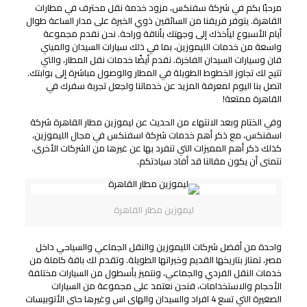
مرحبًا بكم في شركة سفنكس، مزود خدمة نقل محترف في مطارات
القاهرة. يتوفر فريقنا من السائقين ذوي الخبرة على مدار الساعة طوال
أيام الأسبوع ليأخذك إلى وجهتك بأناقة وراحة. نحن نقدم مجموعة
واسعة من خدمات الليموزين، بما في ذلك سيارات السيدان والميني
فان وسيارات السيدان الفاخرة. نقدم أيضًا خدمات نقل المطار، والتي
تتيح لك تجاوز الخطوط الطويلة في المطار والوصول مباشرة إلى بوابتك.
اتصل بنا اليوم لمعرفة المزيد عن خدماتنا ولجعل تجربة سفرك في
القاهرة ممتعة!
وفي الختام وبعد الانتهاء من الحديث عن ليموزين مطار القاهرة شركة
اسفنكس، مع ذكر أهم خدمات شركة اسفنكس في مجال الليموزين،
كذلك ذكر أهم المميزات التي تنفرد بها عن غيرها من الشركات الأخرى،
نتمنى أن يكون مقالنا قد أفاد سيادتكم.
ليموزين مطار القاهرة
واحدة من أفضل شركات الليموزين والنقل الجماعي والسياحي داخل
مصر، تمتاز بتاريخها القديم وخبراتها الطويلة. وتقدم لك باقة كاملة من
خدمات النقل الفردي والجماعي، ونتميز بأسطول من السيارات مختلفة
الأحجام والاستخدامات، فنحن نعتمد على مجموعة من السيارات
الصغيرة التي تسع 4 افراد والسيدان والهاى اس وغيرها حتى الأتوبيسات