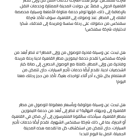
شركة سفنكس. توفر هذه الشركة خدمات النقل من وإلى مطار
القاهرة الدولي، فضلاً عن جولات المدينة الممتازة وخدمات النقل.
بالإضافة إلى ذلك، فإنها توفر خدمة مناولة الأمتعة وسيارة مخصصة
لنقلك إلى المطار. عند وصولك إلى القاهرة، سوف تتأكد شركة
سفنكس من حصولك على رحلة سلسة ومريحة إلى فندقك. شكرا
لاختيارك شركة سفنكس!
خدمات صالات كبار الشخصيات
هل تبحث عن وسيلة فاخرة للوصول من وإلى المطار؟ لا تنظر أبعد من
شركة سفنكس! تقدم خدمة ليموزين مطار القاهرة لدينا رحلة مريحة
وفاخرة من وإلى المطار، كاملة مع الوصول الحصري إلى صالة كبار
الشخصيات لدينا. نقدم أيضًا خدمات تأجير السيارات، حتى تتمكن من
الاهتمام بكل شيء آخر أثناء تواجدك بعيدًا. تأكد من حجز رحلتك معنا
اليوم!
سيارة مخصصة للنقل
هل تبحث عن وسيلة موثوقة وبأسعار معقولة للوصول من مطار
القاهرة إلى وجهتك النهائية؟ لا تنظر إلى أبعد من خدمة الليموزين
بمطار القاهرة. سيأخذك سائقونا المتمرسون إلى أي مكان في القاهرة
أو الجيزة، بما في ذلك شركة سفنكس الشهيرة. نقدم أيضًا خدمات تأجير
السيارات، حتى تتمكن من استكشاف كل ما تقدمه هذه المدينة
الجميلة. اتصل بنا اليوم للبدء!