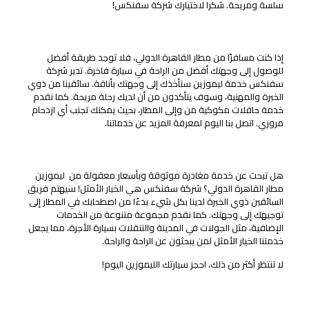
سلسة ومريحة. شكرا لاختيارك شركة سفنكس!
خدمة الاستقبال والمساعدة
إذا كنت مسافرًا من مطار القاهرة الدولي، فلا توجد طريقة أفضل
للوصول إلى وجهتك أفضل من الراحة في سيارة فاخرة. تدير شركة
سفنكس خدمة ليموزين ستأخذك إلى وجهتك بأناقة. سائقينا من ذوي
الخبرة والمهنية، وسوف يتأكدون من أن لديك رحلة مريحة. كما نقدم
خدمة حافلات مكوكية من وإلى المطار، بحيث يمكنك تجنب أي ازدحام
مروري. اتصل بنا اليوم لمعرفة المزيد عن خدماتنا.
خدمات المغادرة
هل تبحث عن خدمة مغادرة موثوقة وبأسعار معقولة من ليموزين
مطار القاهرة الدولي؟ شركة سفنكس هي الخيار الأمثل! سيهتم فريق
السائقين ذوي الخبرة لدينا بكل شيء بدءًا من اصطحابك في المطار إلى
توجيهك إلى وجهتك. كما نقدم مجموعة متنوعة من الخدمات
الإضافية، مثل الجولات في المدينة والتنقلات بسيارة الأجرة، مما يجعل
خدمتنا الخيار الأمثل لمن يبحثون عن الراحة والراحة.
لا تنتظر أكثر من ذلك، احجز سيارتك الليموزين اليوم!
أهلاً بكم مع التحيات