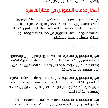
وتجعل تنقلكم في مصر أسهل وأكثر راحة.
أسعار خدمات الليموزين في مطار القاهرة
في مطار القاهرة، تشتهر شركة سفنكس بتوفير خدمات الليموزين
الفاخرة للمسافرين. تقدم الشركة مجموعة واسعة من السيارات
الفارهة لتلبية احتياجات العملاء المختلفة. هناك اسعار ليموزين مطار
القاهرة متنوعة لخدمات الليموزين في مطار القاهرة وفقًا لنوع
السيارة المستأجرة ومدة الاستخدام.
سيارات الليموزين المتاحة
سيارة الليموزين الفاخرة:
تتميز بتصميمها الرفيع والأنيق وفخامتها
الداخلية. تحتوي هذه السيارة على مقاعد جلدية فاخرة وأجهزة التكييف
ونظام صوت عالي الجودة. هذه السيارة مناسبة للمسافرين الفخمين
الذين يهتمون بالراحة والأناقة.
سيارة الليموزين العائلية:
تعتبر هذه السيارة مثالية للعائلات الكبيرة
أو المجموعات الصغيرة. تحتوي على مقاعد واسعة ومريحة ومساحة
تخزين كبيرة للأمتعة. إنها خيار رائع للمسافرين الذين يحتاجون إلى مساحة
إضافية وراحة أثناء التنقل.
سيارة الليموزين الرياضية:
تتميز هذه السيارة بتصميمها الرياضي
وأدائها الممتاز على الطرق. تحتوي على محركات قوية وأنظمة قيادة