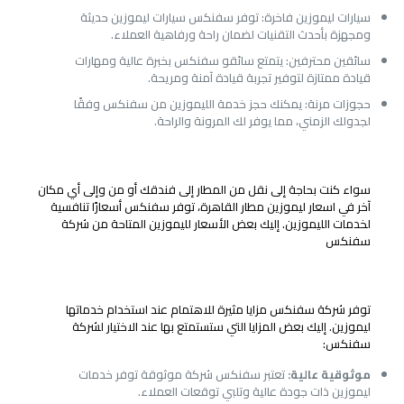
سيارات ليموزين فاخرة: توفر سفنكس سيارات ليموزين حديثة
ومجهزة بأحدث التقنيات لضمان راحة ورفاهية العملاء.
سائقين محترفين: يتمتع سائقو سفنكس بخبرة عالية ومهارات
قيادة ممتازة لتوفير تجربة قيادة آمنة ومريحة.
حجوزات مرنة: يمكنك حجز خدمة الليموزين من سفنكس وفقًا
لجدولك الزمني، مما يوفر لك المرونة والراحة.
أسعار الليموزين المتاحة من شركة سفنكس
سواء كنت بحاجة إلى نقل من المطار إلى فندقك أو من وإلى أي مكان
آخر في اسعار ليموزين مطار القاهرة، توفر سفنكس أسعارًا تنافسية
لخدمات الليموزين. إليك بعض الأسعار لليموزين المتاحة من شركة
سفنكس
مزايا استخدام خدمات الليموزين لشركة سفنكس
توفر شركة سفنكس مزايا مثيرة للاهتمام عند استخدام خدماتها
ليموزين. إليك بعض المزايا التي ستستمتع بها عند الاختيار لشركة
سفنكس:
موثوقية عالية:
تعتبر سفنكس شركة موثوقة توفر خدمات
ليموزين ذات جودة عالية وتلبي توقعات العملاء.