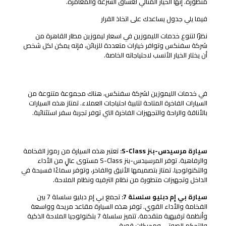
متطورة. إنها الخيار المثالي لعشاق السرعة والمغامرة.
فيما يلي جدول يساعدك على اتخاذ القرار
نظرًا لتنوع خدمات الليموزين في اسعار ليموزين مطار القاهرة من
شركة سفنكس وتوافر خيارات متعددة للزبائن، فإنه يمكن لكل شخص
أن يختار الخيار الأنسب لاحتياجاته الخاصة.
سيارات الليموزين المتاحة
في خدمات الليموزين لشركة سفنكس، هناك مجموعة متنوعة من
السيارات الفاخرة المتاحة لتلبية احتياجات العملاء. تمتاز هذه السيارات
بالأناقة والراحة والتجهيزات الفاخرة التي توفر تجربة سفر استثنائية.
تشكيلة السيارات المتاحة في خدمات الليموزين لشركة سفنكس
سيارة مرسيدس-بنز S-Class:
تعتبر هذه السيارة من رموز الفخامة
والرفاهية. توفر المرسيدس-بنز S-Class مستوى عالٍ من الأداء
والتكنولوجيا. تمتاز بتصميمها الأنيق والفاخر، وتوفر سماءًا فسيحة في
الداخل وتجهيزات متطورة من نظام الترفيه ونظام الملاحة.
سيارة بي إم دبليو سلسلة 7:
تجمع بي إم دبليو سلسلة 7 بين
الفخامة والأداء القوي. توفر هذه السيارة مقاعد مريحة وواسعة
وأنظمة ترفيهية متقدمة. تتميز سلسلة 7 بتكنولوجيا الملاحة الذكية
والتحكم الصوتي ومحركات قوية.