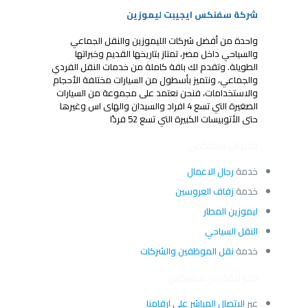
شركة سفنكس ايجيبت ليموزين
واحدة من أفضل شركات الليموزين والنقل الجماعي
والسياحي داخل مصر، تمتاز بتاريخها القديم وخبراتها
الطويلة. وتقدم لك باقة كاملة من خدمات النقل الفردي
والجماعي، ونتميز بأسطول من السيارات مختلفة الأحجام
والاستخدامات، فنحن نعتمد على مجموعة من السيارات
الصغيرة التي تسع 4 افراد والسيدان والهاى اس وغيرها
حتى الأتوبيسات الكبيرة التي تسع 52 فردًا
خدمات سفنكس
خدمة
رجال الاعمال
خدمة
زفاف العروسين
ليموزين المطار
النقل السياحي
خدمة
نقل الموظفين والشركات
حجز ليموزين سفنكس
عبر
الاتصال المباشر على ارقامنا