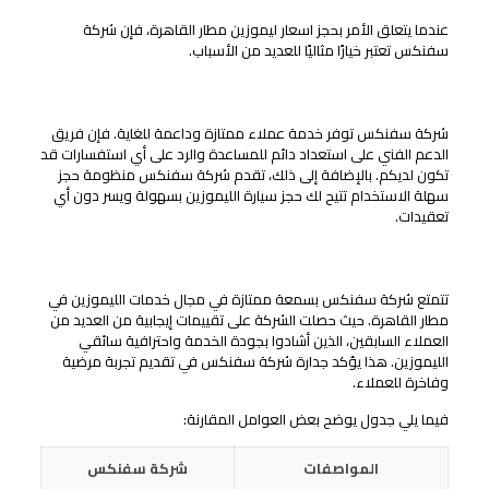
عندما يتعلق الأمر بحجز اسعار ليموزين مطار القاهرة، فإن شركة
سفنكس تعتبر خيارًا مثاليًا للعديد من الأسباب.
خدمة عملاء ممتازة ومنظومة حجز سهلة الاستخدام
شركة سفنكس توفر خدمة عملاء ممتازة وداعمة للغاية. فإن فريق
الدعم الفني على استعداد دائم للمساعدة والرد على أي استفسارات قد
تكون لديكم. بالإضافة إلى ذلك، تقدم شركة سفنكس منظومة حجز
سهلة الاستخدام تتيح لك حجز سيارة الليموزين بسهولة ويسر دون أي
تعقيدات.
السمعة والتقييمات الإيجابية لشركة سفنكس
تتمتع شركة سفنكس بسمعة ممتازة في مجال خدمات الليموزين في
مطار القاهرة. حيث حصلت الشركة على تقييمات إيجابية من العديد من
العملاء السابقين، الذين أشادوا بجودة الخدمة واحترافية سائقي
الليموزين. هذا يؤكد جدارة شركة سفنكس في تقديم تجربة مرضية
وفاخرة للعملاء.
فيما يلي جدول يوضح بعض العوامل المقارنة:
المواصفات
شركة سفنكس