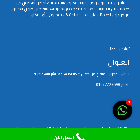
السائقون المدربون وعلي دراية وخبرة عالية نمتلك أفضل أسطول في
خدمتك من السيارات الحديثة المجهزة نهتم برفاهيةالعميل طوال الطريق
موجودون لخدمتك علي مدار الساعة كل يوم وفي أي مكان
تواصل معنا
العنوان
51ش الفخراني متفرع من جمال عبدالناصرسيدى بشر الاسكندرية
للحجز 01277729698
1
SourceCode - Eg
© 2021 sphinxegypt-limo. All Rights Reserved.
اتصل الان