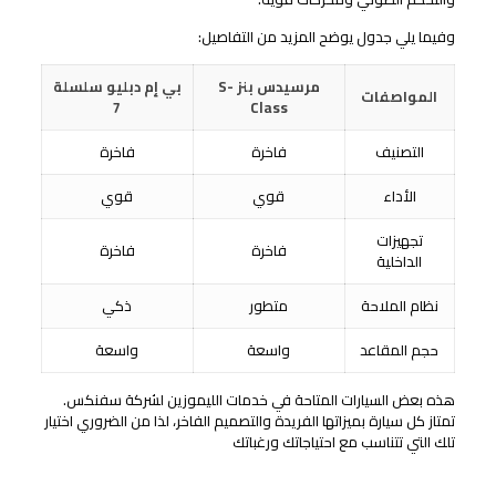
وفيما يلي جدول يوضح المزيد من التفاصيل:
مرسيدس بنز S-
بي إم دبليو سلسلة
المواصفات
7
Class
التصنيف
فاخرة
فاخرة
الأداء
قوي
قوي
تجهيزات
فاخرة
فاخرة
الداخلية
نظام الملاحة
متطور
ذكي
حجم المقاعد
واسعة
واسعة
هذه بعض السيارات المتاحة في خدمات الليموزين لشركة سفنكس.
تمتاز كل سيارة بميزاتها الفريدة والتصميم الفاخر، لذا من الضروري اختيار
تلك التي تتناسب مع احتياجاتك ورغباتك
سبب اختيار شركة سفنكس