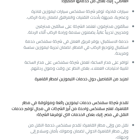
العالمي. إليك بعض من خدماتها المميزة:
سيارات فاخرة: توفر شركة سفنكس سيارات ليموزين فاخرة
وعصرية، مجهزة بأحدث التقنيات والمرافق لضمان راحة الركاب.
سائقون محترفون: تعتمد الشركة على سائقين محترفين
ومدربين تدريباً عالياً، يضمنون سلامة وراحة الركاب أثناء الرحلة.
خدمة الاستقبال: يوفر فريق العمل في شركة سفنكس خدمة
استقبال وتوديع الركاب في المطار، لضمان تجربة ليموزين سلسة
ومريحة.
توافر على مدار الساعة: تعمل شركة سفنكس على مدار الساعة
لتلبية احتياجات العملاء، بغض النظر عن وقت وصول رحلتهم.
لمزيد من التفاصيل حول خدمات الليموزين لمطار القاهرة
خدمات اسعار ليموزين مطار القاهرة
تقدم شركة سفنكس خدمات ليموزين رائعة وموثوقة في مطار
القاهرة. تعتبر سفنكس واحدة من أبرز الشركات في مجال توفير خدمات
النقل في مصر. إليك بعض الخدمات التي توفرها الشركة:
نقل من وإلى مطار القاهرة: تقدم سفنكس خدمة النقل من
وإلى مطار القاهرة الدولي لضمان وصولك بأمان وسلام إلى
وجهتك.