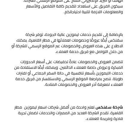
الهاتف أو البريد الإلكتروني المتاح على الموقع الرسمي للشركة.
سيكون الفريق على استعداد لتقديم كافة التفاصيل والأسعار
والمعلومات اللازمة لتلبية احتياجاتكم.
عروض وخصومات خدمة الليموزين في مطار القاهرة
بالإضافة إلى تقديم خدمات ليموزين عالية الجودة، توفر شركة
سفنكس أيضًا عروضًا وخصومات لعملائها في مطار القاهرة. يمكنك
الاطلاع على هذه العروض والخصومات عبر الموقع الرسمي للشركة أو
من خلال التواصل مع فريق خدمة العملاء.
تتضمن العروض والخصومات عادةً تخفيضات على أسعار الحجوزات
المبكرة وعروض خاصة للعملاء الدائمين. ويمكنك أيضًا الاستفادة من
خدمات الليموزين بأسعار تنافسية في حالة السفر الجماعي أو لفترات
طويلة. ننصح بمراجعة الموقع الرسمي والاستفسار من فريق خدمة
العملاء لمعرفة آخر العروض والخصومات المتاحة.
المميزات والخدمات المقدمة
شركة سفنكس
تعتبر واحدة من أفضل شركات اسعار ليموزين مطار
القاهرة. تقدم الشركة العديد من المميزات والخدمات لضمان تجربة
فاخرة ومريحة للعملاء.
سيارات ليموزين فاخرة ومجهزة بأحدث التقنيات