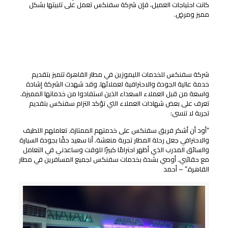
كانت احتياجات العميل، فإن شركة سفنكس تعمل على تلبيتها بشكل
مميز ومرضٍ.
تجربة العملاء
شهادات عملاء سعداء مع خدمة الليموزين في مطار القاهرة:
شركة سفنكس للخدمات الليموزين في مطار القاهرة تتميز بتقديم
خدمة عالية الجودة والاحترافية لعملائها. وقد شهدت الشركة إشادة
واسعة من قبل العملاء السعداء الذين استفادوا من خدماتها المميزة.
تعرف على بعض شهادات العملاء التي تؤكد التزام سفنكس بتقديم
تجربة لا تنسى:
“أود أن أشكر فريق سفنكس على خدمتهم الممتازة. تعاملهم اللطيف
والاحترافي جعل رحلة المطار تجربة منعشة. أنا سعيد حقًا بجودة السيارة
والسائق المدرب الذي أظهر احترامًا كبيرًا للوقت وساعدني في التعامل
مع حقائبي. أوصي بشدة بخدمات سفنكس لجميع المسافرين في مطار
القاهرة.” – أحمد