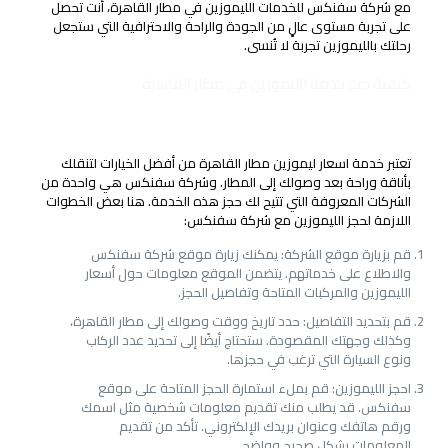
مع شركة سفنكس للخدمات الليموزين في مطار القاهرة، أنت تحصل
على تجربة مستوى عالٍ من الجودة والراحة والاحترافية التي ستجعل
رحلتك بالليموزين تجربة لا تُنسى.
كيفية حجز خدمة الليموزين في مطار القاهرة
الخطوات اللازمة لحجز الليموزين مع شركة سفنكس
تعتبر خدمة اسعار ليموزين مطار القاهرة من أفضل الخيارات لتنقلك
بأناقة وراحة بعد وصولك إلى المطار. وشركة سفنكس هي واحدة من
الشركات المعروفة التي تتيح لك حجز هذه الخدمة. هنا بعض الخطوات
اللازمة لحجز الليموزين مع شركة سفنكس:
قم بزيارة موقع الشركة: يمكنك زيارة موقع شركة سفنكس
والاطلاع على خدماتهم. يتضمن الموقع معلومات حول أسعار
الليموزين والمركبات المتاحة وتفاصيل الحجز.
قم بتحديد التفاصيل: حدد تاريخ ووقت وصولك إلى مطار القاهرة،
وكذلك وجهتك المقصودة. ستحتاج أيضًا إلى تحديد عدد الركاب
ونوع السيارة التي ترغب في حجزها.
احجز الليموزين: قم بملء استمارة الحجز المتاحة على موقع
سفنكس. قد يطلب منك تقديم معلومات شخصية مثل اسمك
ورقم هاتفك وعنوان بريدك الإلكتروني. تأكد من تقديم
المعلومات بشكل صحيح وواضح.