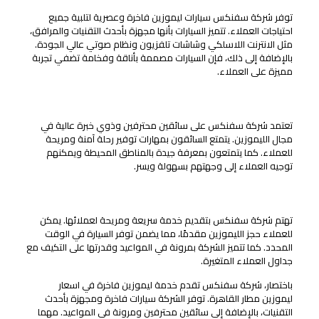
توفر شركة سفنكس سيارات ليموزين فاخرة وعصرية لتلبية جميع
احتياجات العملاء. تتميز السيارات بأنها مجهزة بأحدث التقنيات والمرافق،
مثل الانترنت اللاسلكي وشاشات تلفزيون ونظام صوتي عالي الجودة.
بالإضافة إلى ذلك، فإن السيارات مصممة بأناقة وفخامة تضفي تجربة
مميزة على العملاء.
سائقين متمرسين ومحترفين
تعتمد شركة سفنكس على سائقين محترفين وذوي خبرة عالية في
مجال الليموزين. يتمتع السائقون بمهارات توفير رحلة آمنة ومريحة
للعملاء. كما يتمتعون بمعرفة جيدة بالمناطق المحيطة ويمكنهم
توجيه العملاء إلى وجهتهم بسهولة ويسر.
حجز مسبق ومرونة في المواعيد
تهتم شركة سفنكس بتقديم خدمة سريعة ومريحة لعملائها. يمكن
للعملاء حجز الليموزين مقدمًا، مما يضمن توفر السيارة في الوقت
المحدد. كما تتميز الشركة بمرونة في المواعيد وقدرتها على التكيف مع
جداول العملاء المتغيرة.
باختصار، شركة سفنكس تقدم خدمة ليموزين فاخرة في اسعار
ليموزين مطار القاهرة. توفر الشركة سيارات فاخرة ومجهزة بأحدث
التقنيات، بالإضافة إلى سائقين محترفين ومرونة في المواعيد. مهما