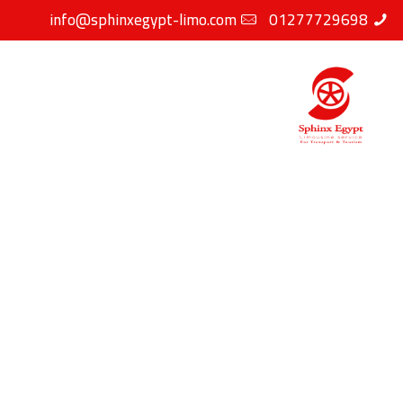
info@sphinxegypt-limo.com
01277729698