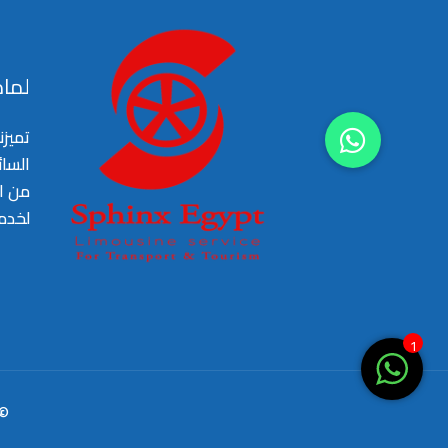
لماذ
تميزن
السا
من ال
لخدم
1
limo. All Rights Reserved.