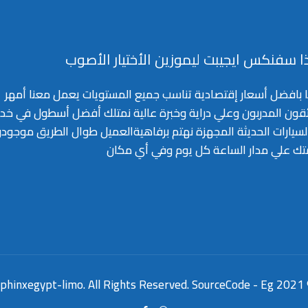
ا سفنكس ايجيبت ليموزين الأختيار الأصوب
ا بافضل أسعار إقتصادية تناسب جميع المستويات يعمل معنا أمهر
ئقون المدربون وعلي دراية وخبرة عالية نمتلك أفضل أسطول في خد
سيارات الحديثة المجهزة نهتم برفاهيةالعميل طوال الطريق موجود
تك علي مدار الساعة كل يوم وفي أي مكان
SourceCode - Eg
© 2021 sphinxegypt-