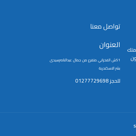
تواصل معنا
العنوان
متك
ون
51ش الفخراني متفرع من جمال عبدالناصرسيدى
بشر الاسكندرية
للحجز 01277729698