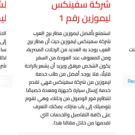
شركة سفينكس
لش
ليموزين رقم 1
لي
استمتع بأفضل ليموزين مطار برج العرب
الا
شركة سفينكس ليموزين حيث أن مطار برج
إلى
نت
العرب يوجد به العديد من الرحلات المصرية،
ساع
ومن المعروف عند العودة من السفر
لذل
يكون الشخص مرهق ويريد أن يشعر بالراحة
شرم
قليلًا، فلا يوجد أفضل من طلب خدمة
Re
ليموزين من شركة سفينكس فهي تقدم
خدمة إرسال سيارة كجهزة ومعدة خصيصًا
لنتظارم فور الوصول من رحلتك، وهي تقوم
بتوصيلك إلى باب منزلك، يمكنك التعرف
على كافة التفاصيل والخدمات التي
تقدمها من خلال مقالنا هذا.