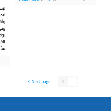
ليم
ليمو
وأق
وفي
نوف
الق
سأت
Next page
2
1