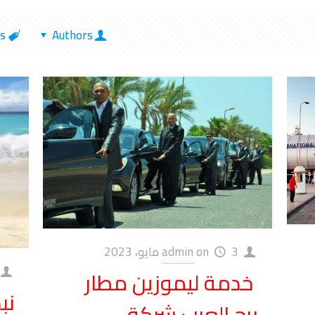
s
Authors
3 مايو، 2023
on
admin
خدمة ليموزين مطار
نب
برج العرب شركة