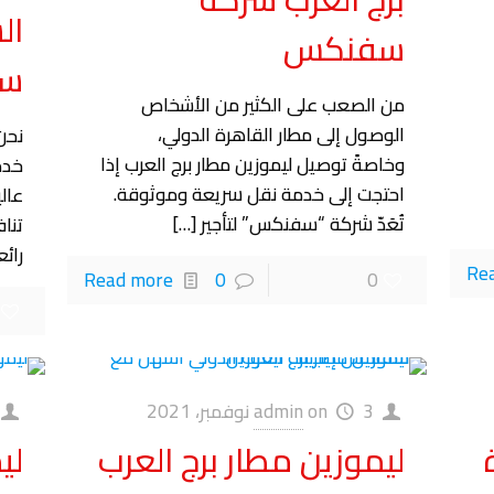
ال
سفنكس
س
من الصعب على الكثير من الأشخاص
الوصول إلى مطار القاهرة الدولي،
نحن
وخاصةً توصيل ليموزين مطار برج العرب إذا
خدم
احتجت إلى خدمة نقل سريعة وموثوقة.
عال
تُعَدّ شركة “سفنكس” لتأجير
[…]
تنا
رائ
Re
Read more
0
0
3 نوفمبر، 2021
on
admin
ليموزين مطار برج العرب
لي