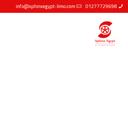
info@sphinxegypt-limo.com
01277729698