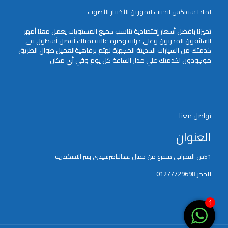
لماذا سفنكس ايجيبت ليموزين الأختيار الأصوب
تميزنا بافضل أسعار إقتصادية تناسب جميع المستويات يعمل معنا أمهر
السائقون المدربون وعلي دراية وخبرة عالية نمتلك أفضل أسطول في
خدمتك من السيارات الحديثة المجهزة نهتم برفاهيةالعميل طوال الطريق
موجودون لخدمتك علي مدار الساعة كل يوم وفي أي مكان
تواصل معنا
العنوان
51ش الفخراني متفرع من جمال عبدالناصرسيدى بشر الاسكندرية
للحجز 01277729698
1