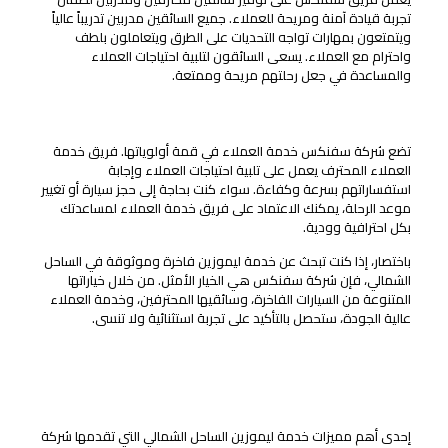
تجربة قيادة آمنة ومريحة للعملاء. جميع السائقين مدربين تدريباً عالياً
ويتمتعون بمهارات تواجه التحديات على الطرق ويتعاملون بلطف
واحترام مع العملاء. يسعى السائقون لتلبية احتياجات العملاء
والمساعدة في جعل رحلتهم مريحة وممتعة.
خدمة عملاء عالية الجودة
تضع شركة سفنكس خدمة العملاء في قمة أولوياتها. فريق خدمة
العملاء المحترف يعمل على تلبية احتياجات العملاء وإجابة
استفساراتهم بسرعة وكفاءة. سواء كنت بحاجة إلى حجز سيارة أو تغيير
موعد الرحلة، يمكنك الاعتماد على فريق خدمة العملاء لمساعدتك
بكل احترافية وودية.
باختصار، إذا كنت تبحث عن خدمة ليموزين فاخرة وموثوقة في الساحل
الشمالي، فإن شركة سفنكس هي الخيار الأمثل. من خلال خياراتها
المتنوعة من السيارات الفاخرة، وسائقيها المحترفين، وخدمة العملاء
عالية الجودة، ستحصل بالتأكيد على تجربة استثنائية ولا تنسى.
مميزات خدمة ليموزين الساحل الشمالي شركة سفنكس
رحلات قصيرة وطويلة داخل الساحل الشمالي
إحدى أهم مميزات خدمة ليموزين الساحل الشمالي التي تقدمها شركة