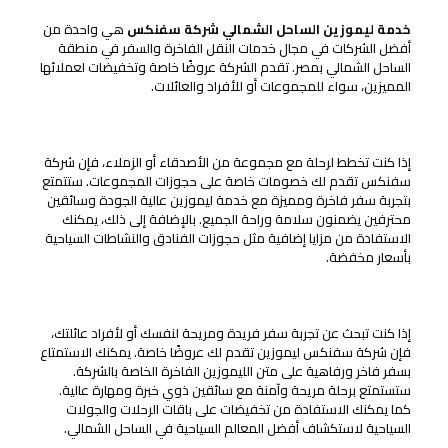
خدمة ليموزين الساحل الشمالي شركة سفنكس
هي واحدة من
أفضل الشركات في مجال خدمات النقل الفاخرة والسفر في منطقة
الساحل الشمالي بمصر. تقدم الشركة عروضًا خاصة وتخفيضات لعملائها
المميزين، سواء للمجموعات أو للأفراد والعائلات.
خصومات على حجوزات المجموعات
إذا كنت تخطط لرحلة مع مجموعة من الأصدقاء أو الزملاء، فإن شركة
سفنكس تقدم لك خصومات خاصة على حجوزات المجموعات. ستتمتع
بتجربة سفر فاخرة ومميزة مع خدمة ليموزين عالية الجودة وسائقين
محترفين يضمنون سلامة وراحة الجميع. بالإضافة إلى ذلك، يمكنك
الاستفادة من مزايا إضافية مثل حجوزات الفنادق والنشاطات السياحية
بأسعار مخفضة.
عروض خاصة للأفراد والعائلات
إذا كنت تبحث عن تجربة سفر فريدة ومريحة لنفسك أو لأفراد عائلتك،
فإن شركة سفنكس ليموزين تقدم لك عروضًا خاصة. يمكنك الاستمتاع
بسفر فاخر ورفاهية على متن الليموزين الفاخرة الخاصة بالشركة.
ستستمتع برحلة مريحة وآمنة مع سائقين ذوي خبرة ومهارة عالية.
كما يمكنك الاستفادة من تخفيضات على باقات الرحلات والجولات
السياحية لاستكشاف أفضل المعالم السياحية في الساحل الشمالي.