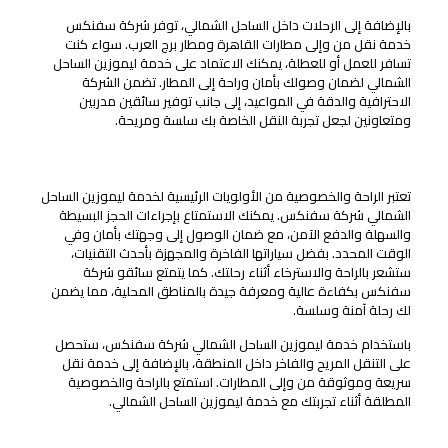
بالإضافة إلى الرحلات داخل الساحل الشمالي، توفر شركة سفنكس
خدمة نقل من وإلى مطارات القاهرة ومطار برج العرب. سواء كنت
تسافر للعمل أو للعطلة، يمكنك الاعتماد على خدمة ليموزين الساحل
الشمالي لضمان وصولك بأمان وراحة إلى المطار. تضمن الشركة
الاحترافية والدقة في المواعيد، إلى جانب توفير سائقين مدربين
ومتعاونين لجعل تجربة النقل الخاصة بك سلسة ومريحة.
توفير الراحة والخصوصية التامة للعملاء
تعتبر الراحة والخصوصية من الأولويات الرئيسية لخدمة ليموزين الساحل
الشمالي شركة سفنكس. يمكنك الاستمتاع بإجراءات الحجز البسيطة
والسهلة والدفع الآمن، مع ضمان الوصول إلى وجهتك بأمان وفي
الوقت المحدد. بفضل سياراتها الفاخرة والمجهزة بأحدث التقنيات،
ستشعر بالراحة والاسترخاء أثناء رحلتك. كما يتمتع سائقو شركة
سفنكس بكفاءة عالية ومعرفة جيدة بالمناطق المحلية، مما يضمن
لك رحلة آمنة وسلسة.
باستخدام خدمة ليموزين الساحل الشمالي شركة سفنكس، ستحصل
على التنقل المريح والفاخر داخل المنطقة، بالإضافة إلى خدمة نقل
سريعة وموثوقة من وإلى المطارات. استمتع بالراحة والخصوصية
المطلقة أثناء تجربتك مع خدمة ليموزين الساحل الشمالي.
عروض خاصة وتخفيضات