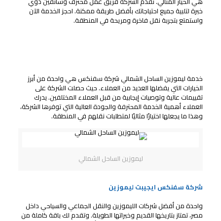
هي الخيار المثالي. تقدم الشركة فريق عمل محترف وسائقين ذوي
خبرة لتلبية جميع احتياجاتك بأفضل طريقة ممكنة. احجز الخدمة الآن
واستمتع بتجربة نقل فاخرة ومريحة في المنطقة.
تـوصيات العمــلاء
آراء العمــلاء
خدمة ليموزين الساحل الشمالي شركة سفنكس هي واحدة من أبرز
الخيارات التي يفضلها العديد من العملاء. حيث حصلت الشركة على
تقييمات عالية وتوصيات إيجابية من قبل العملاء المختلفين. يدرك
العملاء أهمية الخدمة المحترفة والجودة العالية التي توفرها الشركة،
وهذا ما يجعلها اختيارًا مثاليًا لمتطلبات نقلهم في المنطقة.
ليموزين الساحل الشمالي
شركة سفنكس ايجيبت ليموزين
واحدة من أفضل شركات الليموزين والنقل الجماعي والسياحي داخل
مصر، تمتاز بتاريخها القديم وخبراتها الطويلة. وتقدم لك باقة كاملة من