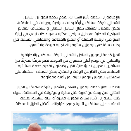
رحلات سياحية وجولات في الساحل الشمالي
بالإضافة إلى خدمة تأجير السيارات، تقدم خدمة ليموزين الساحل
الشمالي شركة سفنكس أيضًا رحلات سياحية وجولات في المنطقة.
يمكن للعملاء اكتشاف جمال الساحل الشمالي واستكشاف المعالم
السياحية المحلية مع دليل سياحي محترف. سواء كنت ترغب في زيارة
الشواطئ الرملية الجميلة أو التمتع بالمطاعم والمقاهي المحلية، فإن
رحلات سفنكس ليموزين ستوفر لك تجربة فريدة ولا تنسى.
تتميز خدمة ليموزين الساحل الشمالي شركة سفنكس بالاحترافية
والتفاني في توفير أعلى مستوى من الجودة. تضم فريقًا محترفًا من
السائقين المدربين تدريبًا عاليًا، الذين يضمنون تقديم خدمة استثنائية
للعملاء. بغض النظر عن الوقت والمكان، يمكن للعملاء الاعتماد على
سفنكس ليموزين لتوفير تجربة نقل آمنة وموثوقة.
باختصار، تعتبر خدمة ليموزين الساحل الشمالي شركة سفنكس الخيار
المثالي لمن يبحث عن تجربة نقل فاخرة وموثوقة في المنطقة. سواء
كنت بحاجة إلى تأجير سيارة ليموزين فاخرة أو رحلة سياحية، يمكنك
الاعتماد على سفنكس لتلبية جميع احتياجاتك بأفضل الطرق الممكنة