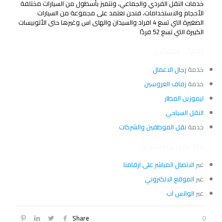
خدمات النقل الفردي والجماعي، ونتميز بأسطول من السيارات مختلفة
الأحجام والاستخدامات، فنحن نعتمد على مجموعة من السيارات
الصغيرة التي تسع 4 افراد والسيدان والهاى اس وغيرها حتى الأتوبيسات
الكبيرة التي تسع 52 فردًا
خدمات سفنكس
خدمة
رجال الاعمال
خدمة
زفاف العروسين
ليموزين المطار
النقل السياحي
خدمة
نقل الموظفين والشركات
حجز ليموزين سفنكس
عبر
الاتصال المباشر على ارقامنا
عبر
الموقع الالكتروني
عبر
الواتس اب
Share
0