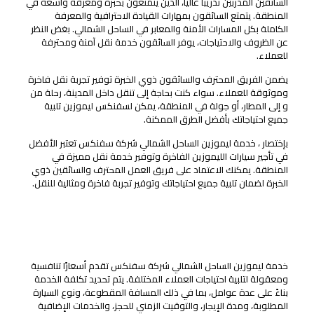
السائقين المدربين تدريبًا عاليًا، الذين يتمتعون بخبرة ومعرفة واسعة في
المنطقة. يتمتع السائقون بمهارات القيادة الاحترافية والمعرفة
الكاملة بكل المسارات الأمنة والمعابر في الساحل الشمالي. بغض النظر
عن الظروف والاحتياجات، يوفر السائقون خدمة نقل آمنة ومحترفة
للعملاء.
يضمن الفريق المحترف والسائقون ذوي الخبرة توفير تجربة نقل فاخرة
وموثوقة للعملاء. سواء كنت بحاجة إلى تنقل داخل المدينة، رحلة من
و إلى المطار، أو جولة في المنطقة، يمكن لسفنكس ليموزين تلبية
جميع احتياجاتك بأفضل الطرق الممكنة.
بإختصار ، خدمة ليموزين الساحل الشمالي شركة سفنكس تعتبر الأفضل
في تأجير سيارات الليموزين الفاخرة وتوفير خدمة نقل مميزة في
المنطقة. يمكنك الاعتماد على فريق العمل المحترف والسائقين ذوي
الخبرة لضمان تلبية جميع احتياجاتك وتوفير تجربة فاخرة ومثالية للنقل.
أسعار وحجوزات
تكلفة خدمة ليموزين الساحل الشمالي شركة سفنكس
خدمة ليموزين الساحل الشمالي شركة سفنكس تقدم أسعارًا تنافسية
ومعقولة لتلبية احتياجات العملاء المختلفة. يتم تحديد تكلفة الخدمة
بناءً على عدة عوامل، بما في ذلك المسافة المقطوعة، ونوع السيارة
المطلوبة، ومدة الإيجار، والتوقيت الزمني للحجز، والخدمات الإضافية