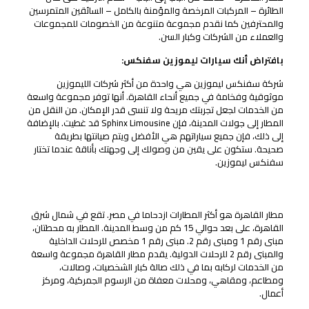
الطائرة – المركبات المرخصة والمؤمنة بالكامل – السائقين المتمرسين
والمحترفين كما نقدم مجموعة متنوعة من الخصومات للمجموعات
والعملاء من الشركات وكبار السن.
بافتراض أنك سيارات ليموزين سفنكس:
شركة سفنكس ليموزين هي واحدة من أكثر شركات الليموزين
موثوقية وفخامة في جميع أنحاء القاهرة. أنها توفر مجموعة واسعة
من الخدمات لجعل تجربتك مريحة ولا تنسى قدر الإمكان. من النقل من
المطار إلى جولات المدينة، فإن Sphinx Limousine قد غطيت. بالإضافة
إلى ذلك، فإن جميع سياراتهم هي الأفضل ويتم صيانتها بطريقة
صحيحة. ستكون على يقين من وصولك إلى وجهتك بأناقة عندما تختار
سفنكس ليموزين.
مميزات خدمة الليموزين بمطار القاهرة ليموزين
مطار القاهرة هو أكثر المطارات ازدحاما في مصر. تقع في شمال شرق
القاهرة، على بعد حوالي 15 كم من وسط المدينة. المطار به محطتان،
مبنى رقم 1 ومبنى رقم 2. مبنى رقم 1 مخصص للرحلات الداخلية
والمبنى رقم 2 للرحلات الدولية. يقدم مطار القاهرة مجموعة واسعة
من الخدمات لركابه بما في ذلك صالة كبار الشخصيات، وصالات،
ومطاعم، ومقاهي، ومحلات معفاة من الرسوم الجمركية، ومركز
أعمال.