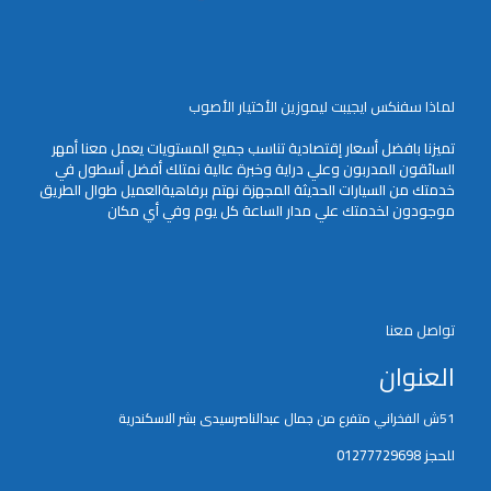
لماذا سفنكس ايجيبت ليموزين الأختيار الأصوب
تميزنا بافضل أسعار إقتصادية تناسب جميع المستويات يعمل معنا أمهر
السائقون المدربون وعلي دراية وخبرة عالية نمتلك أفضل أسطول في
خدمتك من السيارات الحديثة المجهزة نهتم برفاهيةالعميل طوال الطريق
موجودون لخدمتك علي مدار الساعة كل يوم وفي أي مكان
تواصل معنا
العنوان
51ش الفخراني متفرع من جمال عبدالناصرسيدى بشر الاسكندرية
للحجز 01277729698