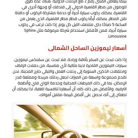
بينما يتعامل المبنى رقم 2 مع الرحلات الدولية. هناك عدة طرق
للوصول من مطار القاهرة الدولي إلى فندقك أو وجهة أخرى في
القاهرة. يمكنك ركوب سيارة أجرة أو خدمة مشاركة الركوب أو حافلة
نقل المطار. يمكنك أيضًا ركوب قطار مطار القاهرة، الذي يعمل من
الساعة 5 صباحًا حتى منتصف الليل كل يوم. إذا كنت ترغب في ركوب
سيارة أجرة، فمن الأفضل استخدام شركة مرموقة مثل Sphinx
Limousine.
أسعار ليموزين الساحل الشمالى
إذا كنت تبحث عن السفر بأناقة وراحة، فلا تبحث عن سفنكس ليموزين.
سيارات الليموزين الفاخرة لدينا مثالية لأي مناسبة، من حفلات الزفاف
واحتفالات الذكرى السنوية إلى رحلات العمل والليالي خارج المدينة. نحن
نقدم مجموعة واسعة من الميزات لجعل رحلتك مريحة وممتعة قدر
الإمكان، بما في ذلك المرطبات المجانية وخدمة الواي فاي وأنظمة
الترفيه. والأفضل من ذلك كله، أن أسعارنا تنافسية للغاية، لذا يمكنك أن
تطمئن إلى أنك تحصل على أفضل قيمة مقابل أموالك.