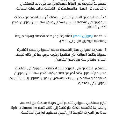
مجموعة متنوعة من المزايا للمسافرين، بما في ذلك الاستقبال
والتوصيل في المطار، والمساعدة في الأمتعة، والمرطبات المجانية.
1- أسعار ليموزين الساحل الشمالى: يمكنك أن تجد العديد من خدمات
الليموزين فى منطقة الساحل الشمالى ولكن سفنكس ليموزين تقدم
أفضل الأسعار.
2- خدمة
ليموزين المطار
القاهرة: توفر هذه الخدمة وسيلة مريحة
ومناسبة للوصول من وإلى المطار.
3- مميزات ليموزين مطار القاهرة: خدمة الليموزين بمطار القاهرة
مجهزة بكافة الميزات التي تحتاجها لركوب مريح، بما في ذلك تكييف
الهواء، ونظام ستيريو، وجهاز تلفزيون.
سفنكس ليموزين هي المزود الرائد لخدمات الليموزين في القاهرة،
مصر. مع أسطول يضم أكثر من 100 مركبة، تقدم سفنكس ليموزين
مجموعة واسعة من الخيارات للمسافرين الذين يتطلعون إلى حجز سيارة
ليموزين في القاهرة.
أسعار ليموزين الساحل الشمالى من سفنكس ليموزين
تلتزم سفنكس ليموزين بتقديم أعلى جودة ممكنة من الخدمة،
وأسعارها تنافسية للغاية. بالإضافة إلى ذلك، تقدم Sphinx Limousine
عددًا من الميزات الفريدة التي تجعل خدمتهم تبرز من المنافسة.