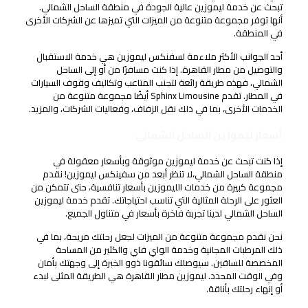
تبحث عن خدمة ليموزين عالية الجودة في منطقة الساحل الشمالي.
أنها توفر مجموعة متنوعة من الميزات التي تميزها عن الشركات الأخرى
في المنطقة.
أحد الجوانب الأكثر ملاءمة لسفنكس ليموزين هي خدمة الاستقبال
والتوصيل من مطار القاهرة. إذا كنت مسافرًا من أو إلى الساحل
الشمالي، فهذه طريقة رائعة لتجنب المتاعب وتكاليف وقوف السيارات
في المطار. تقدم Sphinx Limousine أيضًا مجموعة متنوعة من
الخدمات الأخرى، بما في ذلك نقل الزفاف، وفعاليات الشركات، والمزيد.
أسعار ليموزين الساحل الشمالى
إذا كنت تبحث عن خدمة ليموزين موثوقة وبأسعار معقولة في
منطقة الساحل الشمالي،لا تنظر أبعد من سفينكس ليموزين! نقدم
مجموعة كبيرة من خدمات الليموزين بأسعار تنافسية، حتى تتمكن من
العثور على الرحلة المثالية التي تناسب احتياجاتك. تقدم خدمة ليموزين
الساحل الشمالي لدينا تجربة فاخرة بأسعار في متناول الجميع.
نحن نقدم مجموعة متنوعة من الميزات لجعل رحلتك مريحة، بما في
ذلك المرطبات المجانية وخدمة الواي فاي والكثير من المساحة
المخصصة للساقين. سيوصلك سائقونا ذوو الخبرة إلى وجهتك بأمان
وفي الوقت المحدد. ليموزين مطار القاهرة هي الطريقة المثلى لبدء
أو إنهاء رحلتك بأناقة.