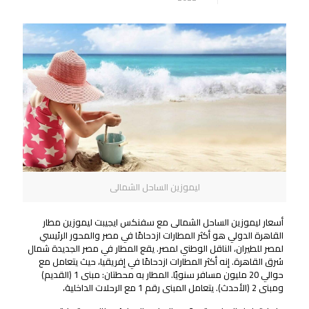
ليموزين الساحل الشمالى
أسعار ليموزين الساحل الشمالى مع سفنكس ايجيبت ليموزين مطار
القاهرة الدولي هو أكثر المطارات ازدحامًا في مصر والمحور الرئيسي
لمصر للطيران، الناقل الوطني لمصر. يقع المطار في مصر الجديدة شمال
شرق القاهرة. إنه أكثر المطارات ازدحامًا في إفريقيا، حيث يتعامل مع
حوالي 20 مليون مسافر سنويًا. المطار به محطتان: مبنى 1 (القديم)
ومبنى 2 (الأحدث). يتعامل المبنى رقم 1 مع الرحلات الداخلية،