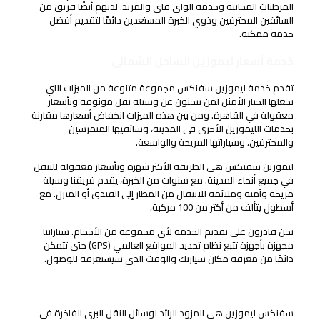
المرطبات المجانية وخدمة الواي فاي والمزيد. لديهم أيضًا فريق من
السائقين المحترفين وذوي الخبرة المستعدين دائمًا لتقديم أفضل
خدمة ممكنة.
خدمة أسعار ليموزين الساحل الشمالى
تقدم خدمة ليموزين سفنكس مجموعة متنوعة من الميزات التي
تجعلها الخيار الأمثل لمن يبحثون عن وسيلة نقل موثوقة وبأسعار
معقولة في القاهرة. ومن بين هذه الميزات انخفاض أسعارها مقارنة
بخدمات الليموزين الأخرى في المدينة، وسائقيها المتمرسين
والمحترفين، وسياراتها المريحة والواسعة.
ليموزين سفنكس هي الطريقة الأكثر شهرة وبأسعار معقولة للتنقل
في جميع أنحاء المدينة. مع سنوات من الخبرة، يقدم فريقنا وسيلة
مريحة وآمنة وملائمة للانتقال من المطار إلى الفندق أو المنزل. مع
أسطول يتألف من أكثر من 100 مركبة،
نحن قادرون على تقديم الخدمة لأي مجموعة من الأحجام. سياراتنا
مجهزة بأجهزة تتبع نظام تحديد المواقع العالمي (GPS) حتى تتمكن
دائمًا من معرفة مكان سيارتك والوقت الذي سيستغرقه للوصول.
أسعار ليموزين الساحل الشمالى ليموزين سفنكس
سفنكس ليموزين هي المزود الرائد لوسائل النقل البري الفاخرة في