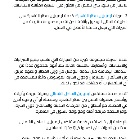
للاختيار من بينها، حتى تتمكن من العثور على السيارة المثالية لاحتياجاتك.
3- ميزات
ليموزين مطار القاهرة
: خدمة ليموزين مطار القاهرة هي
الطريقة المثلى للوصول بأناقة. نحن نقدم مجموعة متنوعة من
الميزات التي تجعل خدمتنا الأفضل في العمل.
ميزات ليموزين مطار القاهرة التي تجعلها خيارًا رائعًا لمن
يبحثون عن قيمة ممتازة مقابل المال.
تقدم الشركة مجموعة كبيرة من السيارات التي تناسب جميع الميزانيات
والاحتياجات، وأسعارها تنافسية للغاية. كما أنهم يقدمون عددًا من
الخدمات الإضافية مثل خدمة التوصيل من وإلى المطار، ولديهم فريق
من السائقين المحترفين وذوي الخبرة الموجودين دائمًا للمساعدة في
أي استفسارات أو مشاكل قد تكون لديك.
تقدم خدمة سفنكس
ليموزين الساحل الشمالي
وسيلة مريحة وأنيقة
وبأسعار معقولة للتنقل بين مطار القاهرة وفندقك أو أي وجهة أخرى
في المدينة. مع أسطول من المركبات الحديثة والسائقين ذوي الخبرة،
توفر الخدمة طريقة آمنة وموثوقة للتجول في القاهرة.
بالإضافة إلى ذلك، تقدم خدمة سفنكس ليموزين الساحل الشمالي
عددًا من الميزات التي تجعلها خيارًا جذابًا للمسافرين.
تشمل هذه الميزات: – رسم سعر ثابت أقل بكثير من تكلفة سيارة