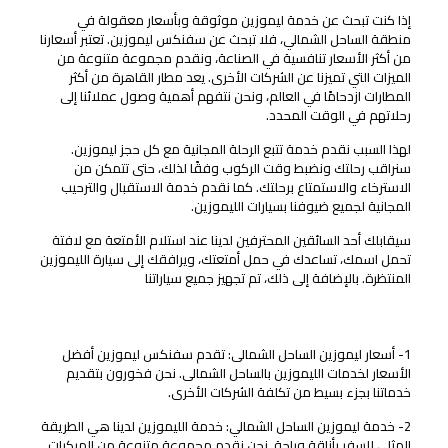
إذا كنت تبحث عن خدمة ليموزين موثوقة وبأسعار معقولة في
منطقة الساحل الشمالي، فلا تبحث عن سفنكس ليموزين. تعتبر أسعارنا
من أكثر الأسعار تنافسية في الصناعة، ونقدم مجموعة متنوعة من
الميزات التي تميزنا عن الشركات الأخرى. يعد مطار القاهرة من أكثر
المطارات ازدحامًا في العالم، ونحن نتفهم أهمية وصول عملائنا إلى
رحلاتهم في الوقت المحدد.
لهذا السبب نقدم خدمة تتبع الرحلة المجانية مع كل حجز ليموزين.
سنراقب رحلتك ونضبط وقت الركوب وفقًا لذلك، حتى تتمكن من
الاسترخاء والاستمتاع برحلتك. كما نقدم خدمة الاستقبال والترحيب
المجانية لجميع ضيوفنا بسيارات الليموزين.
سيقابلك أحد السائقين المحترفين لدينا عند استلام الأمتعة مع لافتة
تحمل اسمك، تساعدك في حمل أمتعتك، ويرافقك إلى سيارة الليموزين
المنتظرة. بالإضافة إلى ذلك، تم تجهيز جميع سياراتنا
تبحث عن حجز ليموزين في منطقة الساحل الشمالي
1- أسعار ليموزين الساحل الشمالى: تقدم سفنكس ليموزين أفضل
الأسعار لخدمات الليموزين بالساحل الشمالى. نحن فخورون بتقديم
خدماتنا بجزء بسيط من تكلفة الشركات الأخرى.
2- خدمة ليموزين الساحل الشمالي: خدمة الليموزين لدينا هي الطريقة
المثلى للسفر بأناقة وراحة. نحن نقدم مجموعة متنوعة من المركبات