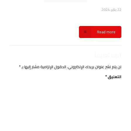
22 يناير، 2024
حجز ليموزين الساحل الشمالي شركة سفنكس
Read more
اترك تعليقاً
لن يتم نشر عنوان بريدك الإلكتروني.
الحقول الإلزامية مشار إليها بـ
*
التعليق
*