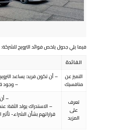
فيما يلي جدول يلخص فوائد الترويج للشركة:
الفائدة
التميز عن
– أن تكون فريد: يساعد التروي
منافسيك
– وجود قي
– أن 
تعرف
– الاستدراك يولد الثقة: ع
على
قراراتهم بشأن الشراء.- تأثير
المزيد