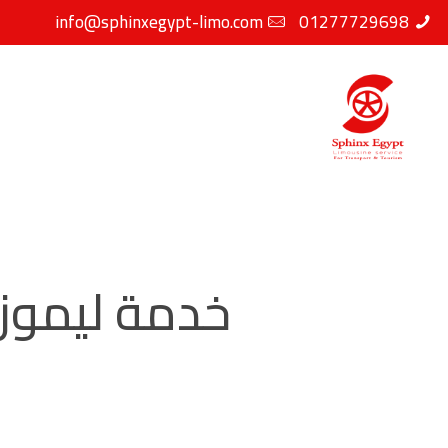
info@sphinxegypt-limo.com
01277729698
خدمة ليموز