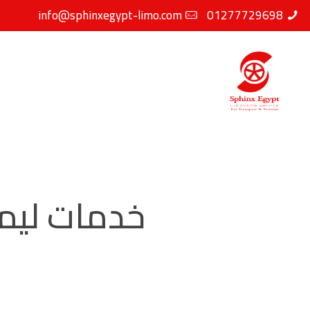
info@sphinxegypt-limo.com
01277729698
خدمات ليم