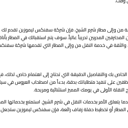
 وقت.
من وإلى مطار شرم الشيخ، فإن شركة سفنكس ليموزين تقدم لك ما ت
محترفين المدربين تدريباً عالياً. سوف يتم استقبالك في المطار بأ
 والثقة في خدمة النقل من وإلى المطار التي تقدمها شركة سفنكس
اص بك والتفاصيل الدقيقة التي تحتاج إلى اهتمام خاص. لذلك، فإ
ين على تنفيذ متطلباتك بدقة، بدءاً من اصطحاب العروس في سيارة
النقلة الأولى في يومك المميز استثنائية ومريحة.
ا يتعلق الأمر بخدمات النقل في شرم الشيخ. استمتع بخدماتها المم
لمطار أو تخطيط حفلة زفاف رائعة، فإن سفنكس ليموزين ستجعل تجر