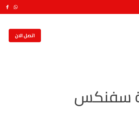
اتصل الان
كة سفنكس