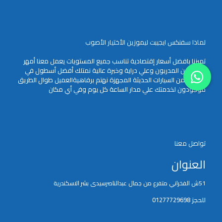
لماذا سفنكس ايجيبت ليموزين الأختيار الأصوب
تميزنا بافضل أسعار إقتصادية تناسب جميع المستويات يعمل معنا أمهر
السائقون المدربون وعلي دراية وخبرة عالية نمتلك أفضل أسطول في
خدمتك من السيارات الحديثة المجهزة نهتم برفاهيةالعميل طوال الطريق
موجودون لخدمتك علي مدار الساعة كل يوم وفي أي مكان
تواصل معنا
العنوان
51ش الفخراني متفرع من جمال عبدالناصرسيدى بشر الاسكندرية
للحجز 01277729698