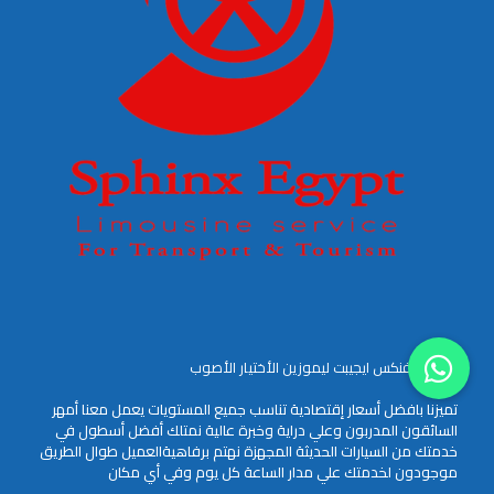
لماذا سفنكس ايجيبت ليموزين الأختيار الأصوب
تميزنا بافضل أسعار إقتصادية تناسب جميع المستويات يعمل معنا أمهر
السائقون المدربون وعلي دراية وخبرة عالية نمتلك أفضل أسطول في
خدمتك من السيارات الحديثة المجهزة نهتم برفاهيةالعميل طوال الطريق
موجودون لخدمتك علي مدار الساعة كل يوم وفي أي مكان